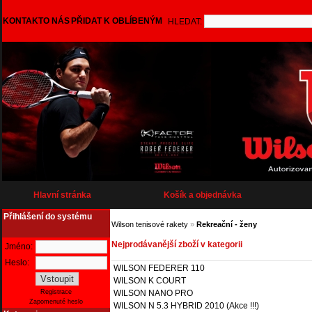
KONTAKT
O NÁS
PŘIDAT K OBLÍBENÝM
HLEDAT:
Hlavní stránka
Košík a objednávka
Přihlášení do systému
Wilson tenisové rakety
»
Rekreační - ženy
Nejprodávanější zboží v kategorii
Jméno:
Heslo:
WILSON FEDERER 110
WILSON K COURT
WILSON NANO PRO
Registrace
Zapomenuté heslo
WILSON N 5.3 HYBRID 2010 (Akce !!!)