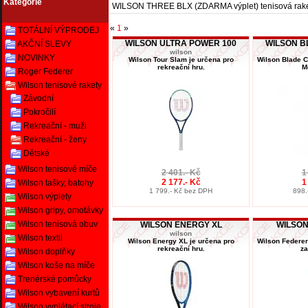
Kategorie
WILSON THREE BLX (ZDARMA výplet) tenisová rak
«
1
»
TOTÁLNÍ VÝPRODEJ
WILSON ULTRA POWER 100
WILSON B
AKČNÍ SLEVY
wilson
NOVINKY
Wilson Tour Slam je určena pro
Wilson Blade C
rekreační hru.
M
Roger Federer
Wilson tenisové rakety
Závodní
Pokročilí
Rekreační - muži
Rekreační - ženy
Dětské
Wilson tenisové míče
2 401.- Kč
1
2 177.- Kč
1
Wilson tašky, batohy
1 799.- Kč bez DPH
898.
Wilson výplety
Wilson gripy, omotávky
Wilson tenisová obuv
WILSON ENERGY XL
WILSON
wilson
Wilson textil
Wilson Energy XL je určena pro
Wilson Federer
rekreační hru.
za
Wilson doplňky
Wilson koše na míče
Trenérské pomůcky
Wilson vybavení kurtů
Wilson vyplétací stroje