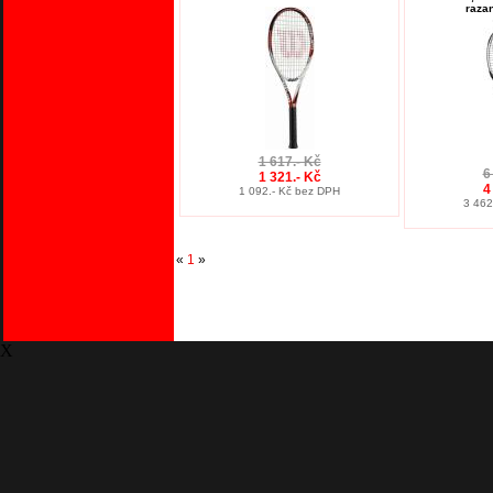
razan
1 617.- Kč
6
1 321.- Kč
4
1 092.- Kč bez DPH
3 462
«
1
»
X