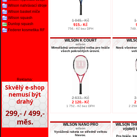
Wilson nahrávací stroje
Wilson basket míče
Wilson squash
1 045.- Kč
1
Dunlop squash
915.- Kč
756.- Kč bez DPH
749.
Federer kosmetika RF
WILSON K COURT
WILS
wilson
Mimořádná univerzální volba pro hráče
Nová všestran
všech pokročilých úrovní.
vel
Reklama:
2 633.- Kč
3
2 120.- Kč
2
1 752.- Kč bez DPH
2 259
WILSON NANO PRO
WILSON TH
wilson
výplet) 
Vyvážená raketa se středně velkou
hlavou.
Pro hráče, kt