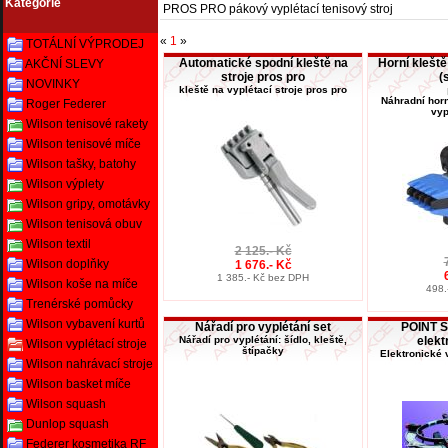
Kategorie
PROS PRO pákový vyplétací tenisový stroj
«
1
»
TOTÁLNÍ VÝPRODEJ
Automatické spodní kleště na
Horní kleště
AKČNÍ SLEVY
stroje pros pro
(
NOVINKY
kleště na vyplétací stroje pros pro
Náhradní hor
Roger Federer
vyp
Wilson tenisové rakety
Wilson tenisové míče
Wilson tašky, batohy
Wilson výplety
Wilson gripy, omotávky
Wilson tenisová obuv
Wilson textil
2 125.- Kč
Wilson doplňky
1 676.- Kč
1 385.- Kč bez DPH
Wilson koše na míče
498.
Trenérské pomůcky
Wilson vybavení kurtů
Nářadí pro vyplétání set
POINT S
Nářadí pro vyplétání: šídlo, kleště,
elekt
Wilson vyplétací stroje
štípačky
Elektronické 
Wilson nahrávací stroje
Wilson basket míče
Wilson squash
Dunlop squash
Federer kosmetika RF