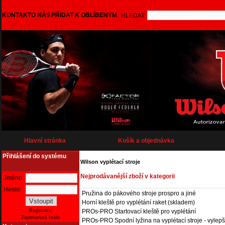
KONTAKT
O NÁS
PŘIDAT K OBLÍBENÝM
HLEDAT:
Hlavní stránka
Košík a objednávka
Přihlášení do systému
Wilson vyplétací stroje
Nejprodávanější zboží v kategorii
Jméno:
Heslo:
Pružina do pákového stroje prospro a jiné
Horní kleště pro vyplétání raket (skladem)
PROs-PRO Startovací kleště pro vyplétání
Registrace
Zapomenuté heslo
PROs-PRO Spodní lyžina na vyplétací stroje - vyl