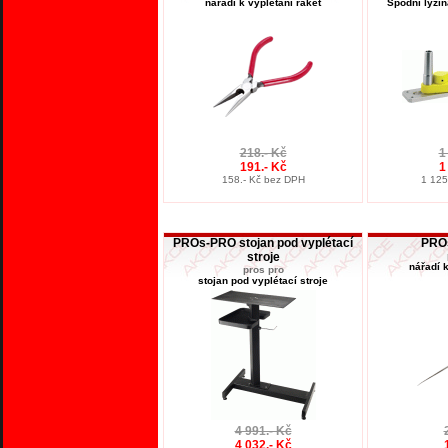
nářadí k vyplétání raket
Spodní lyžin
218.- Kč
1
191.- Kč
1
158.- Kč bez DPH
1 125
PROs-PRO stojan pod vyplétací
PROs
stroje
nářadí k
pros pro
stojan pod vyplétací stroje
4 991.- Kč
4 032.- Kč