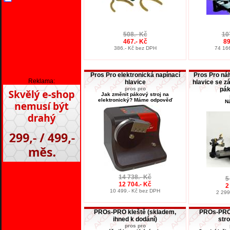
508.- Kč
10
467.- Kč
89
386.- Kč bez DPH
74 16
Pros Pro elektronická napínací
Pros Pro ná
Reklama:
hlavice
hlavice se z
pros pro
pák
Jak změnit pákový stroj na
elektronický? Máme odpověď
Ná
14 738.- Kč
5
12 704.- Kč
2
10 499.- Kč bez DPH
2 299
PROs-PRO kleště (skladem,
PROs-PRO 
ihned k dodání)
stro
pros pro