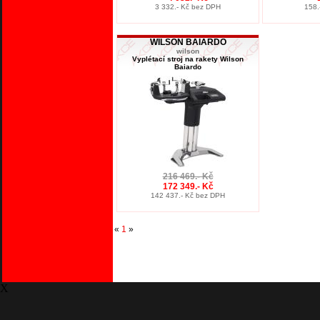
3 332.- Kč bez DPH
158.
WILSON BAIARDO
wilson
Vyplétací stroj na rakety Wilson
Baiardo
216 469.- Kč
172 349.- Kč
142 437.- Kč bez DPH
«
1
»
X