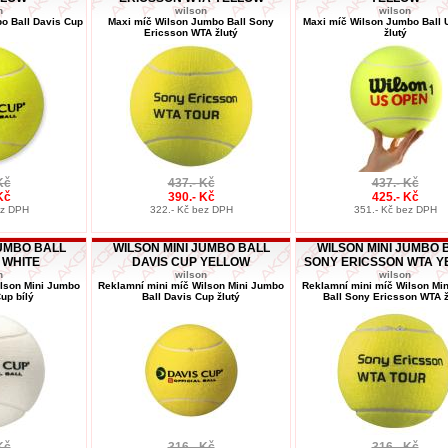
n
wilson
wilson
o Ball Davis Cup
Maxi míč Wilson Jumbo Ball Sony
Maxi míč Wilson Jumbo Ball
Ericsson WTA žlutý
žlutý
Kč
437.- Kč
437.- Kč
Kč
390.- Kč
425.- Kč
ez DPH
322.- Kč bez DPH
351.- Kč bez DPH
JUMBO BALL
WILSON MINI JUMBO BALL
WILSON MINI JUMBO 
 WHITE
DAVIS CUP YELLOW
SONY ERICSSON WTA 
n
wilson
wilson
ilson Mini Jumbo
Reklamní mini míč Wilson Mini Jumbo
Reklamní mini míč Wilson Mi
up bílý
Ball Davis Cup žlutý
Ball Sony Ericsson WTA ž
Kč
316.- Kč
316.- Kč