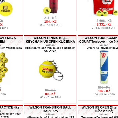
211.- Kč
Kč
3 606.- Kč
184.- Kč
Kč
3 331.- Kč
152.- Kč bez DPH
ez DPH
2 753.- Kč bez DPH
OVÝ MÍČ S
WILSON TENNIS BALL
WILSON TOUR COMP 
KEM
KEYCHAIN US OPEN KLÍČENKA
COURT Tenisové míče (4k
n
wilson
wilson
skem Vašeho loga
Klíčenka Wilson mini míček s nápisem
Určení na jakýkoliv pov
US OPEN
č
200.- Kč
96.- Kč
č
182.- Kč
80.- Kč
z DPH
150.- Kč bez DPH
66.- Kč bez DPH
RACTICE 4ks
WILSON TRANSITION BALL
WILSON US OPEN (3 ten
n
CART 225
míče v tubě)
ané Wilson Tour
wilson
wilson
 v dóze
Wilson tenisový koš pojizdný na 225
Tenisové míče tlakované Wi