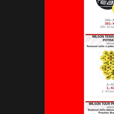
316.- 
303.- 
250.- Kč b
WILSON TENIS
POTIS
wilso
Tenisové míče s poti
1.- K
1.- K
1.- Kč be
WILSON TOUR P
wilso
Tenisové míče tlakov
Practise 4ks