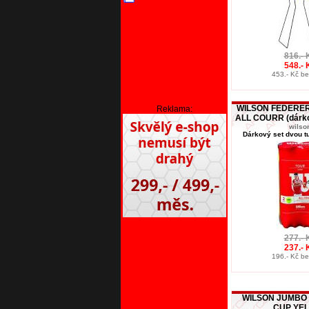
816.- 
548.- 
453.- Kč b
WILSON FEDERE
Reklama:
ALL COURR (dárkov
wilso
Dárkový set dvou tu
277.- 
237.- 
196.- Kč b
WILSON JUMBO 
CUP YE