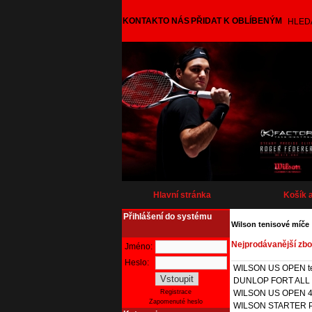
KONTAKT
O NÁS
PŘIDAT K OBLÍBENÝM
HLED
Hlavní stránka
Košík 
Přihlášení do systému
Wilson tenisové míče
Nejprodávanější zbož
Jméno:
Heslo:
WILSON US OPEN ten
DUNLOP FORT ALL CO
WILSON US OPEN 4 te
Registrace
Zapomenuté heslo
WILSON STARTER P