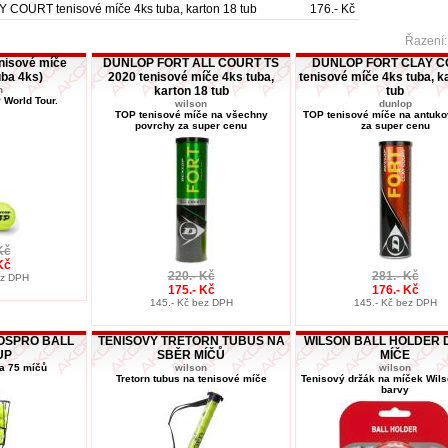
OURT tenisové míče 4ks tuba, karton 18 tub
176.- Kč
Řazení
nisové míče
DUNLOP FORT ALL COURT TS
DUNLOP FORT CLAY 
uba 4ks)
2020 tenisové míče 4ks tuba,
tenisové míče 4ks tuba, k
n
karton 18 tub
tub
 World Tour.
wilson
dunlop
TOP tenisové míče na všechny
TOP tenisové míče na antuko
povrchy za super cenu
za super cenu
Kč
Kč
220.- Kč
281.- Kč
ez DPH
175.- Kč
176.- Kč
145.- Kč bez DPH
145.- Kč bez DPH
ROSPRO BALL
TENISOVÝ TRETORN TUBUS NA
WILSON BALL HOLDER
UP
SBĚR MÍČŮ
MÍČE
na 75 míčů
wilson
wilson
Tretorn tubus na tenisové míče
Tenisový držák na míček Wils
barvy