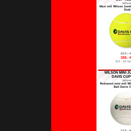
wilso
Maxi míč Wilson Jumb
žlutý
437.- 
388.- 
321.- Kč b
WILSON MINI 
DAVIS CUP
wilso
Reklamní mini míč W
Ball Davis C
316.- 