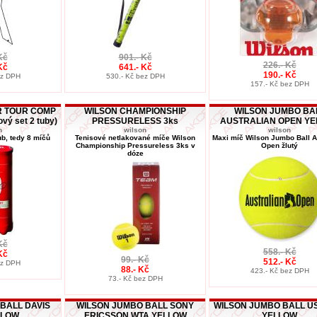
Kč
901.- Kč
226.- Kč
Kč
641.- Kč
190.- Kč
ez DPH
530.- Kč bez DPH
157.- Kč bez DPH
R TOUR COMP
WILSON CHAMPIONSHIP
WILSON JUMBO BA
ý set 2 tuby)
PRESSURELESS 3ks
AUSTRALIAN OPEN Y
n
wilson
wilson
b, tedy 8 míčů
Tenisové netlakované míče Wilson
Maxi míč Wilson Jumbo Ball A
Championship Pressureless 3ks v
Open žlutý
dóze
Kč
558.- Kč
Kč
99.- Kč
512.- Kč
ez DPH
88.- Kč
423.- Kč bez DPH
73.- Kč bez DPH
BALL DAVIS
WILSON JUMBO BALL SONY
WILSON JUMBO BALL U
LLOW
ERICSSON WTA YELLOW
YELLOW