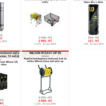
míčů.
Open 3ks v dóze
Kč
3 446.- Kč
254.- Kč
Kč
2 995.- Kč
127.- Kč
ez DPH
2 475.- Kč bez DPH
105.- Kč bez DPH
tenisové míče
WILSON W EASY UP 85
ton, 72 míčů)
wilson
Rotační-kombajnový tenisový koš na
n
míčky Wilson Easy ball pick up
ované Wilson US
v dóze
3 321.- Kč
 Kč
2 684.- Kč
 Kč
2 218.- Kč bez DPH