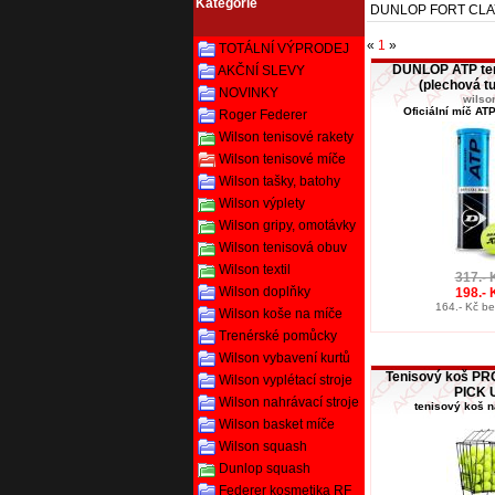
Kategorie
DUNLOP FORT CLAY C
«
1
»
TOTÁLNÍ VÝPRODEJ
DUNLOP ATP te
AKČNÍ SLEVY
(plechová t
NOVINKY
wilso
Oficiální míč ATP
Roger Federer
Wilson tenisové rakety
Wilson tenisové míče
Wilson tašky, batohy
Wilson výplety
Wilson gripy, omotávky
Wilson tenisová obuv
Wilson textil
317.- 
Wilson doplňky
198.- 
164.- Kč b
Wilson koše na míče
Trenérské pomůcky
Wilson vybavení kurtů
Tenisový koš P
Wilson vyplétací stroje
PICK 
Wilson nahrávací stroje
tenisový koš 
Wilson basket míče
Wilson squash
Dunlop squash
Federer kosmetika RF