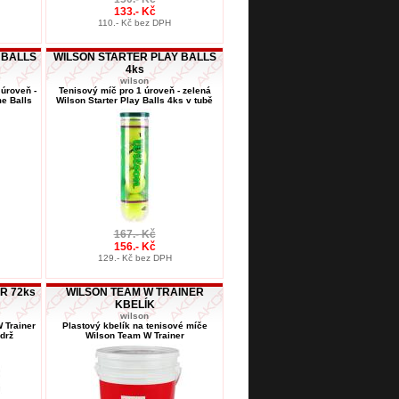
133.- Kč
110.- Kč bez DPH
 BALLS
WILSON STARTER PLAY BALLS
4ks
wilson
 úroveň -
Tenisový míč pro 1 úroveň - zelená
e Balls
Wilson Starter Play Balls 4ks v tubě
167.- Kč
156.- Kč
129.- Kč bez DPH
R 72ks
WILSON TEAM W TRAINER
KBELÍK
wilson
 Trainer
Plastový kbelík na tenisové míče
drž
Wilson Team W Trainer