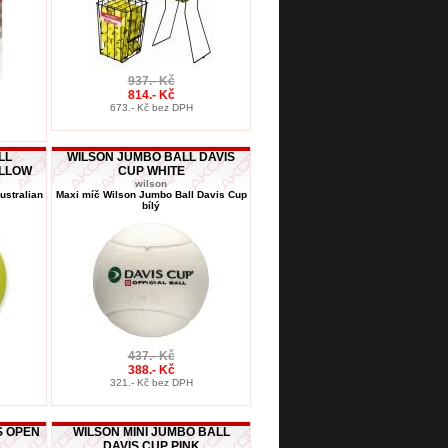
937.- Kč
814.- Kč
673.- Kč bez DPH
LL
WILSON JUMBO BALL DAVIS
ELLOW
CUP WHITE
wilson
ustralian
Maxi míč Wilson Jumbo Ball Davis Cup
bílý
437.- Kč
388.- Kč
321.- Kč bez DPH
S OPEN
WILSON MINI JUMBO BALL
DAVIS CUP PINK