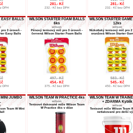
Kč
281.- Kč
281.- Kč
ez DPH
232.- Kč bez DPH
232.- Kč bez DPH
 EASY BALLS
WILSON STARTER FOAM BALLS
WILSON STARTER GAME
s
6ks
12ks
n
wilson
wilson
pro 3 úroveň -
Pěnový tenisový míč pro 3 úroveň -
Nízkotlaký tenisový míč pro 2
ter Easy Balls
červená Wilson Starter Foam Balls
oranžová Wilson Starter Gam
Kč
497.- Kč
583.- Kč
Kč
454.- Kč
545.- Kč
ez DPH
375.- Kč bez DPH
450.- Kč bez DPH
 MINI JUMBO
WILSON TEAM W PRACTICE 4ks
WILSON TEAM W TRAINE
L
wilson
+ ZDARMA Kyblík
Tenisové tlakované míče Wilson Team
n
wilson
W Practice 4ks v dóze
lson Team W Mini
Tenisové míče Wilson Team W
all
netlakované pro delší vý