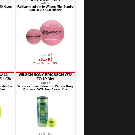
wilson
 US Open
Reklamní mini míč Wilson Mini Jumbo
Ball Davis Cup růžový
316.- Kč
281.- Kč
232.- Kč bez DPH
BALL
WILSON SONY ERICSSON WTA
YELLOW
TOUR 3ks
wilson
ni Jumbo
Tenisové míče tlakované Wilson Sony
lutá
Ericsson WTA Tour 3ks v dóze
150.- Kč