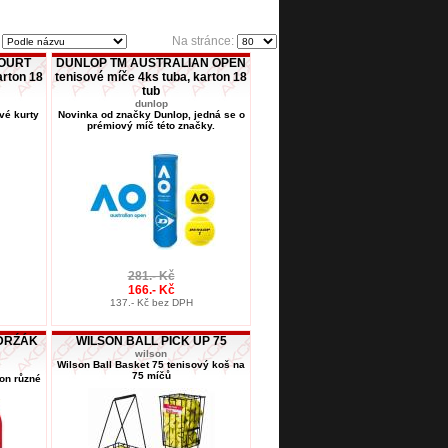
:
Na stránce:
COURT
DUNLOP TM AUSTRALIAN OPEN
arton 18
tenisové míče 4ks tuba, karton 18
tub
dunlop
vé kurty
Novinka od značky Dunlop, jedná se o
prémiový míč této značky.
281.- Kč
166.- Kč
137.- Kč bez DPH
 DRŹÁK
WILSON BALL PICK UP 75
wilson
Wilson Ball Basket 75 tenisový koš na
75 míčů
on různé