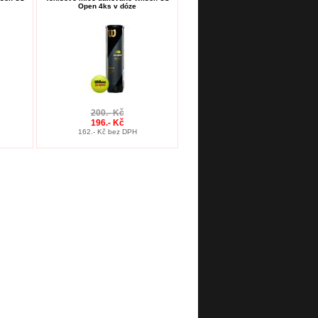
Open 4ks v dóze
200.- Kč
196.- Kč
162.- Kč bez DPH