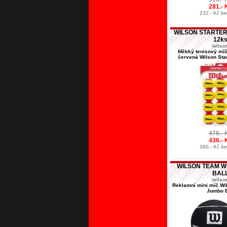
281.- 
232.- Kč b
WILSON STARTER
12k
wilso
Měkký tenisový míč 
červená Wilson Star
476.- 
436.- 
360.- Kč b
WILSON TEAM W
BAL
wilso
Reklamní mini míč Wi
Jumbo B