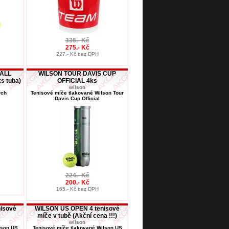
336.- Kč
275.- Kč
227.- Kč bez DPH
ALL
WILSON TOUR DAVIS CUP
s tuba)
OFFICIAL 4ks
wilson
rch
Tenisové míče tlakované Wilson Tour
Davis Cup Official
224.- Kč
200.- Kč
165.- Kč bez DPH
isové
WILSON US OPEN 4 tenisové
míče v tubě (Akční cena !!!)
wilson
lson US
Tenisové míče tlakované Wilson US