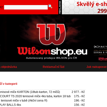
AT:
a objednávka
Reklamační řád
Jak nakupovat
í v kategorii
isové míče KARTON (18tub-karton, 72 míčů)
2 977.- Kč
URT TS 2020 tenisové míče 4ks tuba, karton 18 tub
175.- Kč
nisové míče v tubě (Akční cena !!!)
196.- Kč
LAY BALLS 4ks
156.- Kč