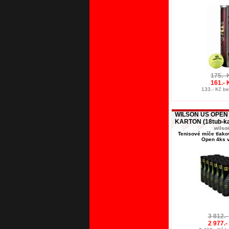
175.- 
161.- 
133.- Kč b
WILSON US OPEN 
KARTON (18tub-kar
wilso
Tenisové míče tlak
Open 4ks 
3 812.-
2 977.-