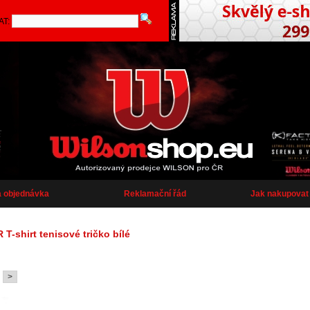
AT:
a objednávka
Reklamační řád
Jak nakupovat
shirt tenisové tričko bílé