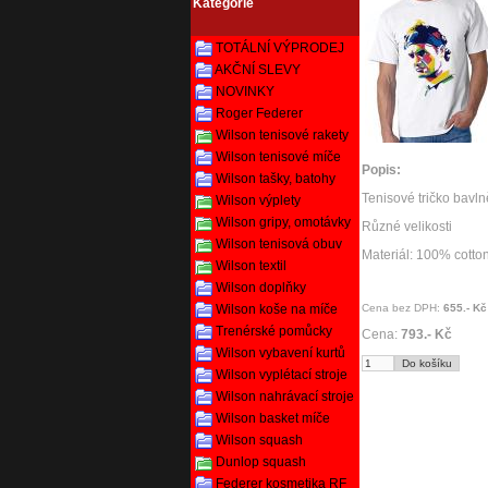
Kategorie
TOTÁLNÍ VÝPRODEJ
AKČNÍ SLEVY
NOVINKY
Roger Federer
Wilson tenisové rakety
Wilson tenisové míče
Popis:
Wilson tašky, batohy
Tenisové tričko bav
Wilson výplety
Wilson gripy, omotávky
Různé velikosti
Wilson tenisová obuv
Materiál: 100% cotto
Wilson textil
Wilson doplňky
Cena bez DPH:
655.- Kč
Wilson koše na míče
Trenérské pomůcky
Cena:
793.- Kč
Wilson vybavení kurtů
Wilson vyplétací stroje
Wilson nahrávací stroje
Wilson basket míče
Wilson squash
Dunlop squash
Federer kosmetika RF